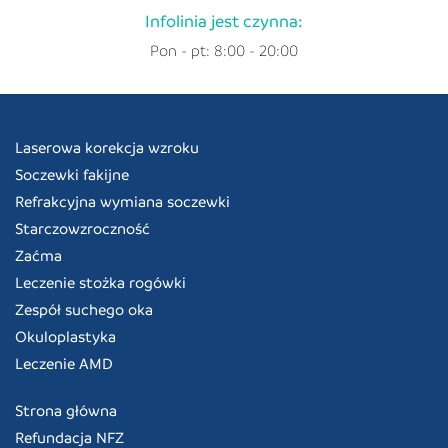
Infolinia jest czynna:
Pon - pt: 8:00 - 20:00
Laserowa korekcja wzroku
Soczewki fakijne
Refrakcyjna wymiana soczewki
Starczowzroczność
Zaćma
Leczenie stożka rogówki
Zespół suchego oka
Okuloplastyka
Leczenie AMD
Strona główna
Refundacja NFZ