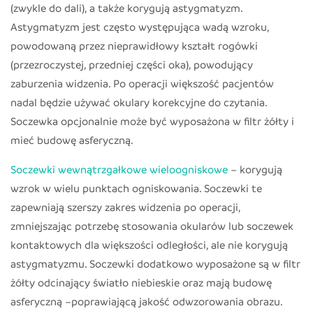
(zwykle do dali), a także korygują astygmatyzm.
Astygmatyzm jest często występująca wadą wzroku,
powodowaną przez nieprawidłowy kształt rogówki
(przezroczystej, przedniej części oka), powodujący
zaburzenia widzenia. Po operacji większość pacjentów
nadal będzie używać okulary korekcyjne do czytania.
Soczewka opcjonalnie może być wyposażona w filtr żółty i
mieć budowę asferyczną.
Soczewki wewnątrzgałkowe wieloogniskowe
– korygują
wzrok w wielu punktach ogniskowania. Soczewki te
zapewniają szerszy zakres widzenia po operacji,
zmniejszając potrzebę stosowania okularów lub soczewek
kontaktowych dla większości odległości, ale nie korygują
astygmatyzmu. Soczewki dodatkowo wyposażone są w filtr
żółty odcinający światło niebieskie oraz mają budowę
asferyczną –poprawiającą jakość odwzorowania obrazu.