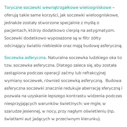
Toryczne soczewki wewnątrzgałkowe wieloogniskowe
–
oferują takie same korzyści, jak soczewki wieloogniskowe,
jednakże zostały stworzone specjalnie z myślą o
pacjentach, którzy dodatkowo cierpią na astygmatyzm.
Soczewki dodatkowo wyposażone są w filtr żółty
odcinający światło niebieskie oraz mają budowę asferyczną.
Soczewka asferyczna
. Naturalna soczewka ludzkiego oka to
tzw. soczewka asferyczna. Dlatego zaleca się, aby została
zastąpiona podczas operacji zaćmy lub refrakcyjnej
wymiany soczewek, również soczewką asferyczną. Budowa
asferyczna soczewki znacznie redukuje aberrację sferyczną i
pozwala na uzyskanie lepszego kontrastu widzenia podczas
niesprzyjających warunków świetlnych: we mgle, w
szarudze jesiennej, w nocy, przy nagłym oświetleniu (np.
światłami aut jadących w przeciwnym kierunku).