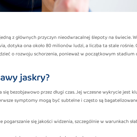
 jedną z głównych przyczyn nieodwracalnej ślepoty na świecie. 
, dotyka ona około 80 milionów ludzi, a liczba ta stale rośnie. 
dzieć o rozwoju schorzenia, ponieważ w początkowym stadium 
awy jaskry?
a się bezobjawowo przez długi czas. Jej wczesne wykrycie jest k
ierwsze symptomy mogą być subtelne i często są bagatelizowan
 pogarszanie się jakości widzenia, szczególnie w warunkach sł