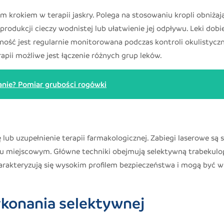
m krokiem w terapii jaskry. Polega na stosowaniu kropli obniża
rodukcji cieczy wodnistej lub ułatwienie jej odpływu. Leki dobi
zność jest regularnie monitorowana podczas kontroli okulistycz
pii możliwe jest łączenie różnych grup leków.
anie? Pomiar grubości rogówki
ub uzupełnienie terapii farmakologicznej. Zabiegi laserowe są s
niu miejscowym. Główne techniki obejmują selektywną trabekulo
charakteryzują się wysokim profilem bezpieczeństwa i mogą być w
ykonania selektywnej