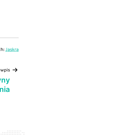
ch:
Jaskra
 wpis
yny
nia