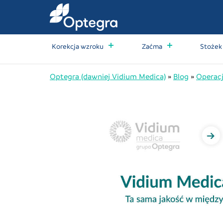
Korekcja wzroku
Zaćma
Stożek
Optegra (dawniej Vidium Medica)
»
Blog
»
Operacj