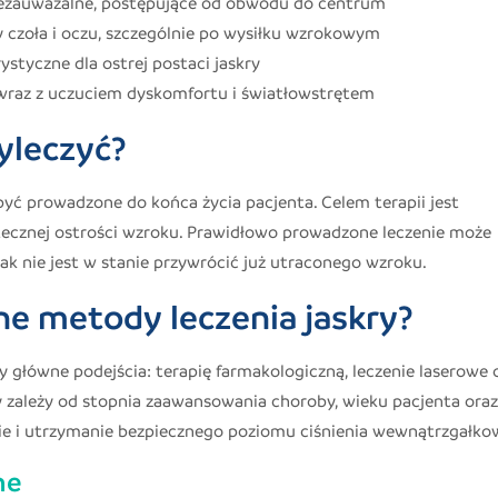
ezauważalne, postępujące od obwodu do centrum
 czoła i oczu, szczególnie po wysiłku wzrokowym
ystyczne dla ostrej postaci jaskry
raz z uczuciem dyskomfortu i światłowstrętem
yleczyć?
 być prowadzone do końca życia pacjenta. Celem terapii jest
ecznej ostrości wzroku. Prawidłowo prowadzone leczenie może
nak nie jest w stanie przywrócić już utraconego wzroku.
e metody leczenia jaskry?
 główne podejścia: terapię farmakologiczną, leczenie laserowe 
 zależy od stopnia zaawansowania choroby, wieku pacjenta oraz
cie i utrzymanie bezpiecznego poziomu ciśnienia wewnątrzgałko
ne