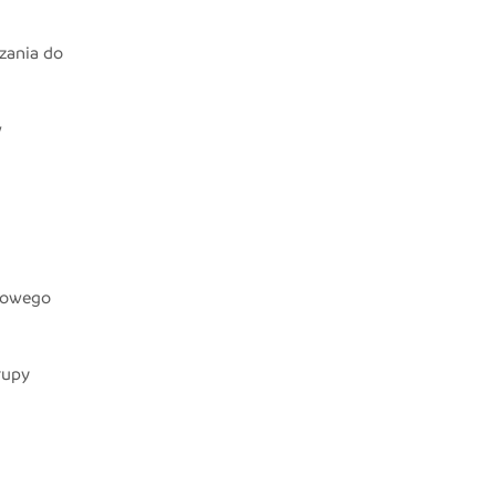
zania do
w
ksowego
rupy