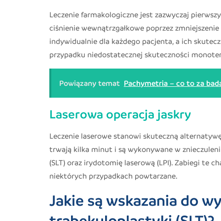
Leczenie farmakologiczne jest zazwyczaj pierwszy
ciśnienie wewnątrzgałkowe poprzez zmniejszenie p
indywidualnie dla każdego pacjenta, a ich skutec
przypadku niedostatecznej skuteczności monotera
Powiązany temat
Pachymetria – co to za bad
Laserowa operacja jaskry
Leczenie laserowe stanowi skuteczną alternatywę l
trwają kilka minut i są wykonywane w znieczule
(SLT) oraz irydotomię laserową (LPI). Zabiegi te 
niektórych przypadkach powtarzane.
Jakie są wskazania do w
trabekuloplastyki (SLT)?