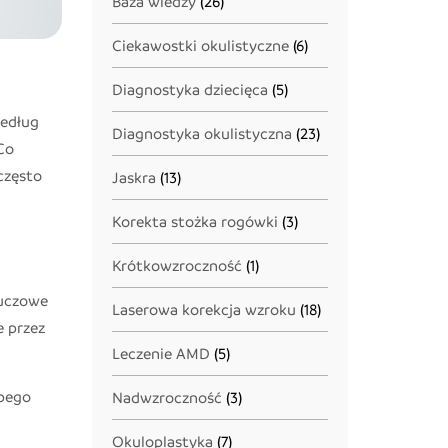
Baza wiedzy
(26)
Ciekawostki okulistyczne
(6)
Diagnostyka dziecięca
(5)
Według
Diagnostyka okulistyczna
(23)
Co
często
Jaskra
(13)
Korekta stożka rogówki
(3)
Krótkowzroczność
(1)
luczowe
Laserowa korekcja wzroku
(18)
e przez
Leczenie AMD
(5)
abego
Nadwzroczność
(3)
Okuloplastyka
(7)