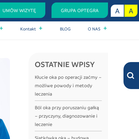
A
A
UMÓW
WIZYTĘ
GRUPA OPTEGRA
Kontakt
BLOG
O NAS
OSTATNIE WPISY
Kłucie oka po operacji zaćmy –
możliwe powody i metody
leczenia
Ból oka przy poruszaniu gałką
– przyczyny, diagnozowanie i
leczenie
Siatkówka oka – budowa,