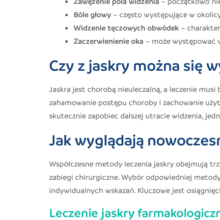
Zawężenie pola widzenia
– początkowo ni
Bóle głowy
– często występujące w okolicy
Widzenie tęczowych obwódek
– charakter
Zaczerwienienie oka
– może występować w
Czy z jaskry można się w
Jaskra jest chorobą nieuleczalną, a leczenie musi
zahamowanie postępu choroby i zachowanie użyt
skutecznie zapobiec dalszej utracie widzenia, jed
Jak wyglądają nowoczesn
Współczesne metody leczenia jaskry obejmują trzy
zabiegi chirurgiczne. Wybór odpowiedniej metody
indywidualnych wskazań. Kluczowe jest osiągnię
Leczenie jaskry farmakologicz