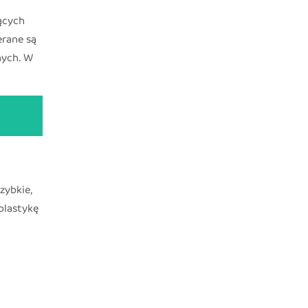
jących
erane są
nych. W
zybkie,
plastykę