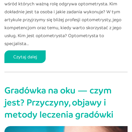
wśród których ważną rolę odgrywa optometrysta. Kim
dokładnie jest ta osoba i jakie zadania wykonuje? W tym
artykule przyjrzymy się bliżej profesji optometrysty, jego
kompetencjom oraz temu, kiedy warto skorzystać z jego
usług. Kim jest optometrysta? Optometrysta to
specjalista…
Optometrysta
Czytaj dalej
–
kim
jest
Gradówka na oku — czym
i
czym
jest? Przyczyny, objawy i
się
metody leczenia gradówki
zajmuje?