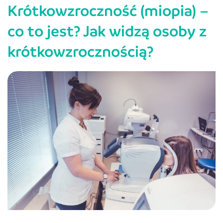
Krótkowzroczność (miopia) –
czym
polega
co to jest? Jak widzą osoby z
i
krótkowzrocznością?
jak
ją
korygować?