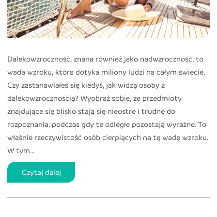
Dalekowzroczność, znana również jako nadwzroczność, to
wada wzroku, która dotyka miliony ludzi na całym świecie.
Czy zastanawiałeś się kiedyś, jak widzą osoby z
dalekowzrocznością? Wyobraź sobie, że przedmioty
znajdujące się blisko stają się nieostre i trudne do
rozpoznania, podczas gdy te odległe pozostają wyraźne. To
właśnie rzeczywistość osób cierpiących na tę wadę wzroku.
W tym…
Dalekowzroczność
Czytaj dalej
(Nadwzroczność)
–
na