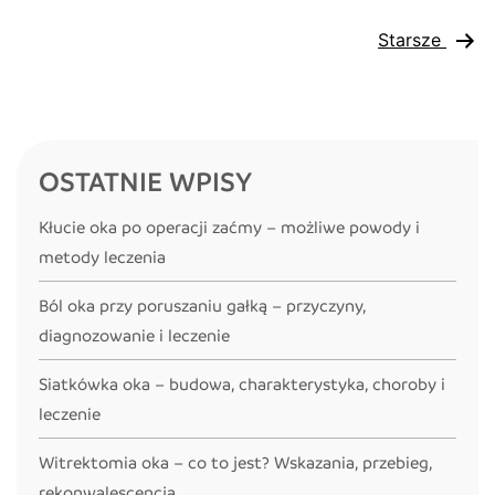
Stronicowanie
korowa?
Starsze
Objawy
wpisów
i
najnowsze
metody
leczenia
OSTATNIE WPISY
zaćmy
Kłucie oka po operacji zaćmy – możliwe powody i
metody leczenia
Ból oka przy poruszaniu gałką – przyczyny,
diagnozowanie i leczenie
Siatkówka oka – budowa, charakterystyka, choroby i
leczenie
Witrektomia oka – co to jest? Wskazania, przebieg,
rekonwalescencja