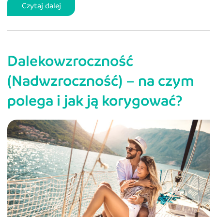
Skrzydlik
Czytaj dalej
oka
–
czym
Dalekowzroczność
jest
i
(Nadwzroczność) – na czym
jak
polega i jak ją korygować?
skutecznie
go
leczyć?