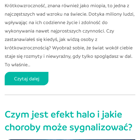
Krótkowzroczność, znana również jako miopia, to jedna z
najczęstszych wad wzroku na świecie. Dotyka miliony ludzi,
wpływając na ich codzienne życie i zdolność do
wykonywania nawet najprostszych czynności. Czy
zastanawiałeś się kiedyś, jak widzą osoby z
krótkowzrocznością? Wyobraź sobie, że świat wokół ciebie
staje się rozmyty i niewyraźny, gdy tylko spoglądasz w dal.
To właśnie…
Krótkowzroczność
Czytaj dalej
(miopia)
–
co
Czym jest efekt halo i jakie
to
jest?
choroby może sygnalizować?
Jak
widzą