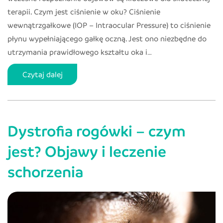
terapii. Czym jest ciśnienie w oku? Ciśnienie
wewnątrzgałkowe (IOP – Intraocular Pressure) to ciśnienie
płynu wypełniającego gałkę oczną. Jest ono niezbędne do
utrzymania prawidłowego kształtu oka i…
Wysokie
Czytaj dalej
ciśnienie
w
oku
Dystrofia rogówki – czym
–
przyczyny,
jest? Objawy i leczenie
objawy,
schorzenia
leczenie