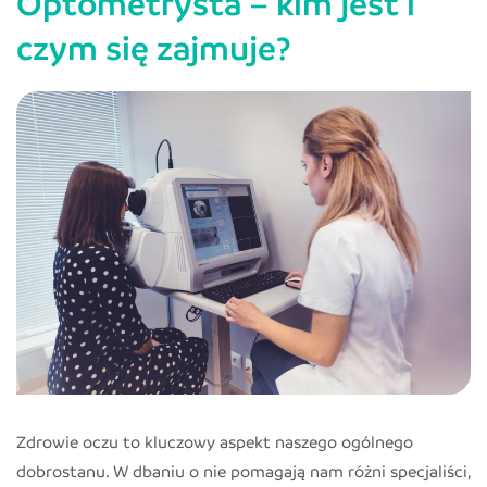
Optometrysta – kim jest i
są
czym się zajmuje?
i
o
czym
mogą
świadczyć?
Zdrowie oczu to kluczowy aspekt naszego ogólnego
dobrostanu. W dbaniu o nie pomagają nam różni specjaliści,