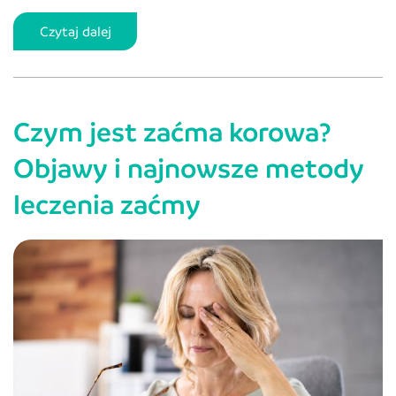
Czym
Czytaj dalej
jest
efekt
halo
Czym jest zaćma korowa?
i
jakie
Objawy i najnowsze metody
choroby
leczenia zaćmy
może
sygnalizować?