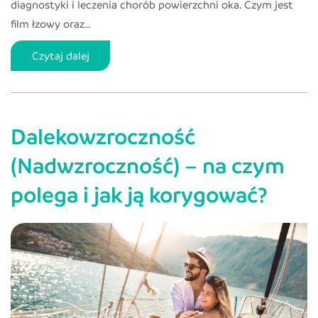
diagnostyki i leczenia chorób powierzchni oka. Czym jest
film łzowy oraz…
Film
Czytaj dalej
łzowy
–
czym
Dalekowzroczność
jest
i
(Nadwzroczność) – na czym
do
polega i jak ją korygować?
czego
go
potrzebujemy?