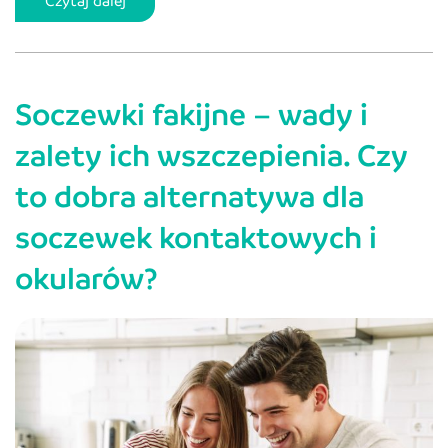
Czytaj dalej
wzroku
online
–
Soczewki fakijne – wady i
sprawdź
swój
zalety ich wszczepienia. Czy
wzrok
to dobra alternatywa dla
w
domu
soczewek kontaktowych i
okularów?