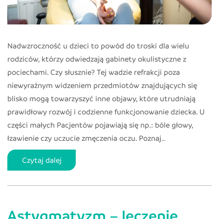
Nadwzroczność u dzieci to powód do troski dla wielu
rodziców, którzy odwiedzają gabinety okulistyczne z
pociechami. Czy słusznie? Tej wadzie refrakcji poza
niewyraźnym widzeniem przedmiotów znajdujących się
blisko mogą towarzyszyć inne objawy, które utrudniają
prawidłowy rozwój i codzienne funkcjonowanie dziecka. U
części małych Pacjentów pojawiają się np.: bóle głowy,
łzawienie czy uczucie zmęczenia oczu. Poznaj…
Nadwzroczność
Czytaj dalej
u
dzieci:
jak
Astygmatyzm – leczenie,
rozpoznać,