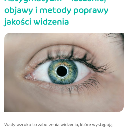
kiedy
objawy i metody poprawy
skonsultować
jakości widzenia
z
okulistą
dalekowzroczność?
Wady wzroku to zaburzenia widzenia, które występują