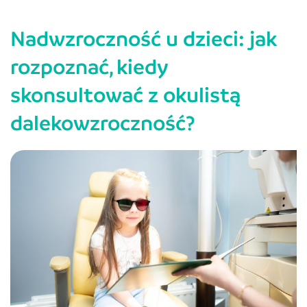
z
Nadwzroczność u dzieci: jak
astygmatyzmem
–
rozpoznać, kiedy
zrozumienie
skonsultować z okulistą
tej
wady
dalekowzroczność?
wzroku.
Czym
jest
astygmatyzm?