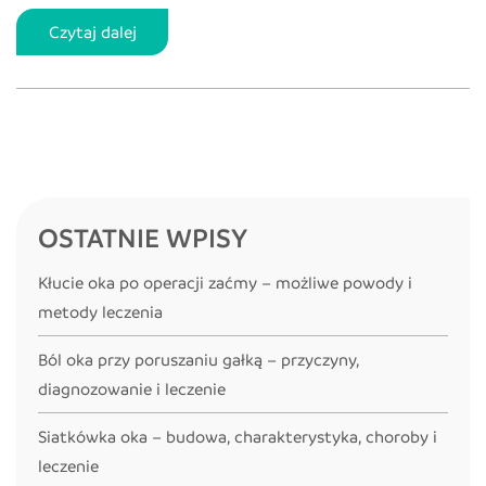
Krótkowzroczność
Czytaj dalej
szkolna
u
dziecka
–
przyczyny,
objawy,
OSTATNIE WPISY
rodzaje,
zalecenia
Kłucie oka po operacji zaćmy – możliwe powody i
metody leczenia
Ból oka przy poruszaniu gałką – przyczyny,
diagnozowanie i leczenie
Siatkówka oka – budowa, charakterystyka, choroby i
leczenie