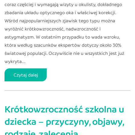
coraz częściej i wymagają wizyty u okulisty, dokładnego
zbadania układu optycznego oka i właściwej korekcji.
Wśród najpopularniejszych zjawisk tego typu można
wyróżnić krótkowzroczność, nadwzroczność i
astygmatyzm. W ostatnim przypadku to wada wzroku,
która według szacunków ekspertów dotyczy około 30%
światowej populacji. Oczywiście nie u wszystkich jest już
wykryta.…
Astygmatyzm
Czytaj dalej
–
leczenie,
objawy
Krótkowzroczność szkolna u
i
metody
dziecka – przyczyny, objawy,
poprawy
rodzaje, zalecenia
jakości