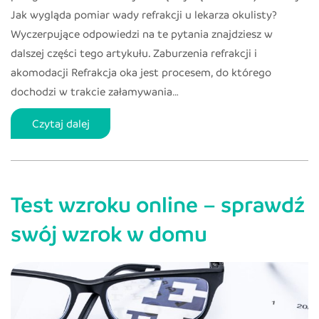
Jak wygląda pomiar wady refrakcji u lekarza okulisty?
Wyczerpujące odpowiedzi na te pytania znajdziesz w
dalszej części tego artykułu. Zaburzenia refrakcji i
akomodacji Refrakcja oka jest procesem, do którego
dochodzi w trakcie załamywania…
Refrakcja
Czytaj dalej
oka
–
co
Test wzroku online – sprawdź
to
jest
swój wzrok w domu
i
jak
wpływa
na
nasze