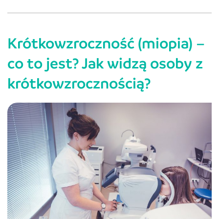
–
na
Krótkowzroczność (miopia) –
czym
polega
co to jest? Jak widzą osoby z
i
krótkowzrocznością?
jak
ją
korygować?