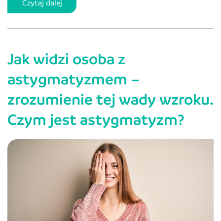
Soczewki
Czytaj dalej
fakijne
–
wady
Jak widzi osoba z
i
zalety
astygmatyzmem –
ich
zrozumienie tej wady wzroku.
wszczepienia.
Czy
Czym jest astygmatyzm?
to
dobra
alternatywa
dla
soczewek
kontaktowych
i
okularów?