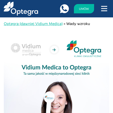
UMÓW
Optegra (dawniej Vidium Medica)
»
Wady wzroku