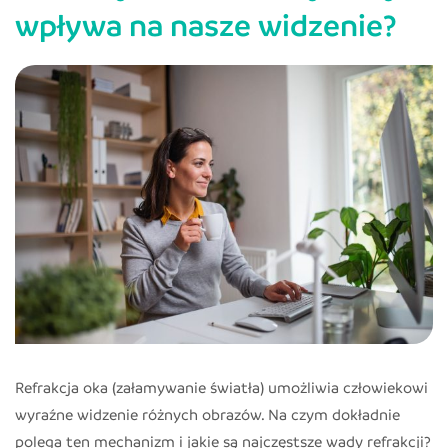
jest?
wpływa na nasze widzenie?
Jak
widzą
osoby
z
krótkowzrocznością?
Refrakcja oka (załamywanie światła) umożliwia człowiekowi
wyraźne widzenie różnych obrazów. Na czym dokładnie
polega ten mechanizm i jakie są najczęstsze wady refrakcji?