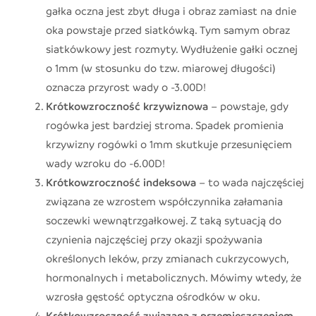
gałka oczna jest zbyt długa i obraz zamiast na dnie
oka powstaje przed siatkówką. Tym samym obraz
siatkówkowy jest rozmyty. Wydłużenie gałki ocznej
o 1mm (w stosunku do tzw. miarowej długości)
oznacza przyrost wady o -3.00D!
Krótkowzroczność krzywiznowa
– powstaje, gdy
rogówka jest bardziej stroma. Spadek promienia
krzywizny rogówki o 1mm skutkuje przesunięciem
wady wzroku do -6.00D!
Krótkowzroczność indeksowa
– to wada najczęściej
związana ze wzrostem współczynnika załamania
soczewki wewnątrzgałkowej. Z taką sytuacją do
czynienia najczęściej przy okazji spożywania
określonych leków, przy zmianach cukrzycowych,
hormonalnych i metabolicznych. Mówimy wtedy, że
wzrosła gęstość optyczna ośrodków w oku.
Krótkowzroczność związana z przemieszczeniem