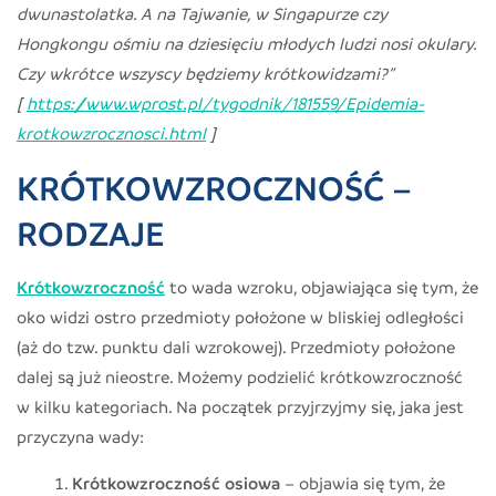
dwunastolatka. A na Tajwanie, w Singapurze czy
Hongkongu ośmiu na dziesięciu młodych ludzi nosi okulary.
Czy wkrótce wszyscy będziemy krótkowidzami?”
[
https://www.wprost.pl/tygodnik/181559/Epidemia-
krotkowzrocznosci.html
]
KRÓTKOWZROCZNOŚĆ –
RODZAJE
Krótkowzroczność
to wada wzroku, objawiająca się tym, że
oko widzi ostro przedmioty położone w bliskiej odległości
(aż do tzw. punktu dali wzrokowej). Przedmioty położone
dalej są już nieostre. Możemy podzielić krótkowzroczność
w kilku kategoriach. Na początek przyjrzyjmy się, jaka jest
przyczyna wady:
Krótkowzroczność osiowa
– objawia się tym, że