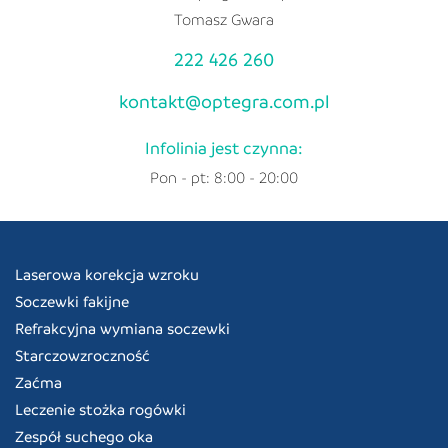
Tomasz Gwara
222 426 260
kontakt@optegra.com.pl
Infolinia jest czynna:
Pon - pt: 8:00 - 20:00
Laserowa korekcja wzroku
Soczewki fakijne
Refrakcyjna wymiana soczewki
Starczowzroczność
Zaćma
Leczenie stożka rogówki
Zespół suchego oka