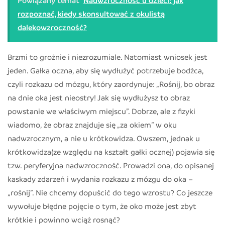
rozpoznać, kiedy skonsultować z okulistą
dalekowzroczność?
Brzmi to groźnie i niezrozumiale. Natomiast wniosek jest
jeden. Gałka oczna, aby się wydłużyć potrzebuje bodźca,
czyli rozkazu od mózgu, który zaordynuje: „Rośnij, bo obraz
na dnie oka jest nieostry! Jak się wydłużysz to obraz
powstanie we właściwym miejscu”. Dobrze, ale z fizyki
wiadomo, że obraz znajduje się „za okiem” w oku
nadwzrocznym, a nie u krótkowidza. Owszem, jednak u
krótkowidza(ze względu na kształt gałki ocznej) pojawia się
tzw. peryferyjna nadwzroczność. Prowadzi ona, do opisanej
kaskady zdarzeń i wydania rozkazu z mózgu do oka –
„rośnij”. Nie chcemy dopuścić do tego wzrostu? Co jeszcze
wywołuje błędne pojęcie o tym, że oko może jest zbyt
krótkie i powinno wciąż rosnąć?