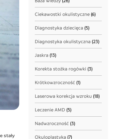
Baza wiedzy
(26)
Ciekawostki okulistyczne
(6)
Diagnostyka dziecięca
(5)
Diagnostyka okulistyczna
(23)
Jaskra
(13)
Korekta stożka rogówki
(3)
Krótkowzroczność
(1)
Laserowa korekcja wzroku
(18)
Leczenie AMD
(5)
Nadwzroczność
(3)
e stały
Okuloplastyka
(7)