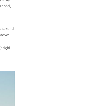
zności,
t sekund
jednym
(dzięki