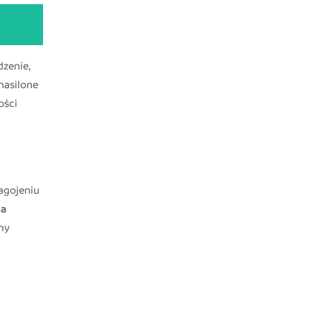
dzenie,
nasilone
ości
agojeniu
da
emy