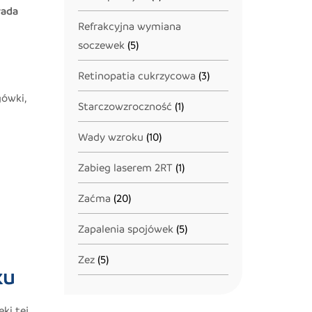
wada
Refrakcyjna wymiana
soczewek
(5)
Retinopatia cukrzycowa
(3)
gówki,
Starczowzroczność
(1)
Wady wzroku
(10)
Zabieg laserem 2RT
(1)
Zaćma
(20)
Zapalenia spojówek
(5)
Zez
(5)
ku
ki tej