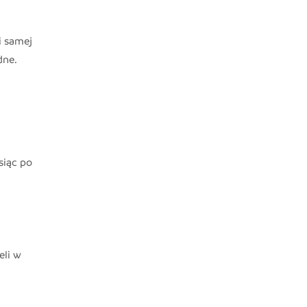
i samej
dne.
siąc po
eli w