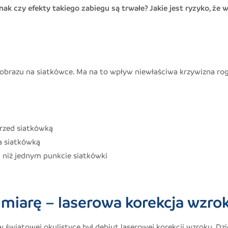
ak czy efekty takiego zabiegu są trwałe? Jakie jest ryzyko, że 
obrazu na siatkówce. Ma na to wpływ niewłaściwa krzywizna ro
przed siatkówką
za siatkówką
ej niż jednym punkcie siatkówki
 miarę – laserowa korekcja wzro
iatowej okulistyce był debiut laserowej korekcji wzroku. Dzię