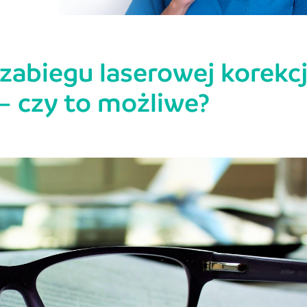
abiegu laserowej korekcj
– czy to możliwe?