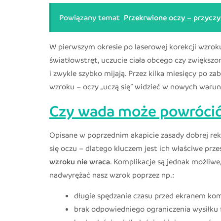
Powiązany temat
Przekrwione oczy – przyczy
W pierwszym okresie po laserowej korekcji wzrok
światłowstręt, uczucie ciała obcego czy zwiększon
i zwykle szybko mijają. Przez kilka miesięcy po 
wzroku – oczy „uczą się” widzieć w nowych warunk
Czy wada może powróci
Opisane w poprzednim akapicie zasady dobrej re
się oczu – dlatego kluczem jest ich właściwe prze
wzroku nie wraca
. Komplikacje są jednak
możliwe,
nadwyrężać nasz wzrok poprzez np.:
długie spędzanie czasu przed ekranem kom
brak odpowiedniego ograniczenia wysiłku 