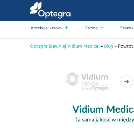
Korekcja wzroku
Zaćma
Stożek
Optegra (dawniej Vidium Medica)
»
Blog
»
Powrót 