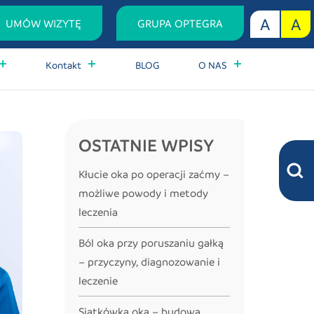
A
A
UMÓW
WIZYTĘ
GRUPA OPTEGRA
Kontakt
BLOG
O NAS
OSTATNIE WPISY
Kłucie oka po operacji zaćmy –
możliwe powody i metody
leczenia
Ból oka przy poruszaniu gałką
– przyczyny, diagnozowanie i
leczenie
Siatkówka oka – budowa,