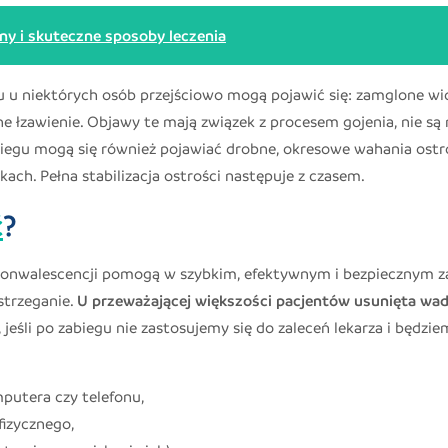
ny i skuteczne sposoby leczenia
u u niektórych osób przejściowo mogą pojawić się: zamglone wi
e łzawienie. Objawy te mają związek z procesem gojenia, nie są 
zabiegu mogą się również pojawiać drobne, okresowe wahania ostr
ach. Pełna stabilizacja ostrości następuje z czasem.
ć
?
konwalescencji pomogą w szybkim, efektywnym i bezpiecznym z
strzeganie.
U przeważającej większości pacjentów usunięta wa
 jeśli po zabiegu nie zastosujemy się do zaleceń lekarza i będzi
putera czy telefonu,
fizycznego,