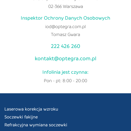
02-366 Warszawa
Inspektor Ochrony Danych Osobowych
iod@optegra.com.pl
Tomasz Gwara
222 426 260
kontakt@optegra.com.pl
Infolinia jest czynna:
Pon - pt: 8:00 - 20:00
Laserowa korekcja wzroku
Soczewki fakijne
Refrakcyjna wymiana soczewki