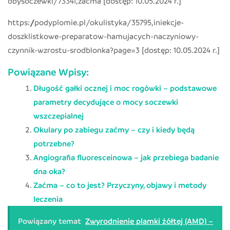
obysoczewki/73341,zacma [dostęp: 10.05.2024 r.]
https://podyplomie.pl/okulistyka/35795,iniekcje-
doszklistkowe-preparatow-hamujacych-naczyniowy-
czynnik-wzrostu-srodblonka?page=3 [dostęp: 10.05.2024 r.]
Powiązane Wpisy:
Długość gałki ocznej i moc rogówki – podstawowe
parametry decydujące o mocy soczewki
wszczepialnej
Okulary po zabiegu zaćmy – czy i kiedy będą
potrzebne?
Angiografia fluoresceinowa – jak przebiega badanie
dna oka?
Zaćma – co to jest? Przyczyny, objawy i metody
leczenia
Powiązany temat
Zwyrodnienie plamki żółtej (AMD) –