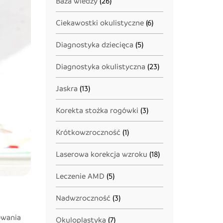
Baza wiedzy
(26)
Ciekawostki okulistyczne
(6)
Diagnostyka dziecięca
(5)
Diagnostyka okulistyczna
(23)
Jaskra
(13)
Korekta stożka rogówki
(3)
Krótkowzroczność
(1)
Laserowa korekcja wzroku
(18)
Leczenie AMD
(5)
Nadwzroczność
(3)
owania
Okuloplastyka
(7)