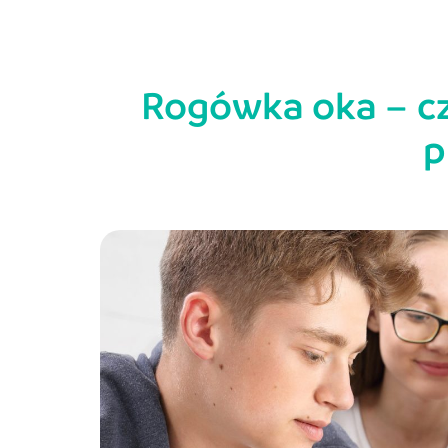
Rogówka oka – cz
p