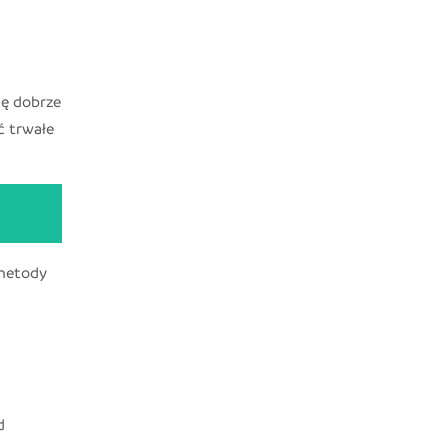
ię dobrze
ć trwałe
 metody
d