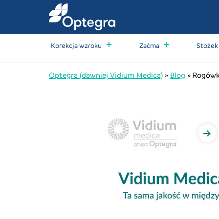
Korekcja wzroku
Zaćma
Stożek
Optegra (dawniej Vidium Medica)
»
Blog
»
Rogówka