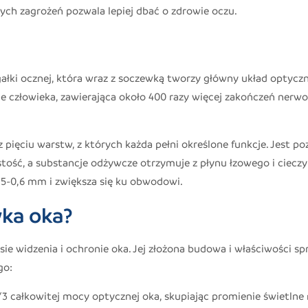
lnych zagrożeń pozwala lepiej dbać o zdrowie oczu.
łki ocznej, która wraz z soczewką tworzy główny układ optyczn
ie człowieka, zawierająca około 400 razy więcej zakończeń nerw
 pięciu warstw, z których każda pełni określone funkcje. Jest p
tość, a substancje odżywcze otrzymuje z płynu łzowego i cieczy
,5-0,6 mm i zwiększa się ku obwodowi.
wka oka?
e widzenia i ochronie oka. Jej złożona budowa i właściwości spr
go:
3 całkowitej mocy optycznej oka, skupiając promienie świetlne