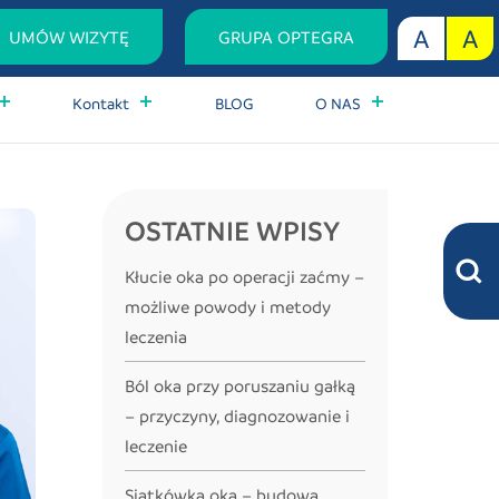
A
A
UMÓW
WIZYTĘ
GRUPA OPTEGRA
Kontakt
BLOG
O NAS
OSTATNIE WPISY
Kłucie oka po operacji zaćmy –
możliwe powody i metody
leczenia
Ból oka przy poruszaniu gałką
– przyczyny, diagnozowanie i
leczenie
Siatkówka oka – budowa,