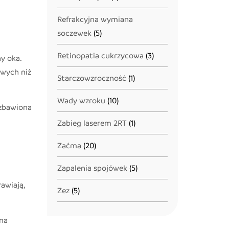
Refrakcyjna wymiana
soczewek
(5)
Retinopatia cukrzycowa
(3)
y oka.
owych niż
Starczowzroczność
(1)
Wady wzroku
(10)
ozbawiona
Zabieg laserem 2RT
(1)
Zaćma
(20)
Zapalenia spojówek
(5)
awiają,
Zez
(5)
 na