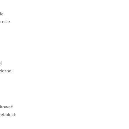
ia
resie
j
iczne i
tkować
łębokich