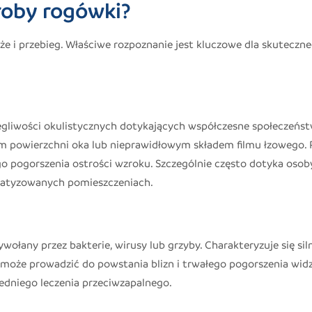
roby rogówki?
 i przebieg. Właściwe rozpoznanie jest kluczowe dla skuteczn
egliwości okulistycznych dotykających współczesne społeczeńst
em powierzchni oka lub nieprawidłowym składem filmu łzowego.
go pogorszenia ostrości wzroku. Szczególnie często dotyka osob
imatyzowanych pomieszczeniach.
ołany przez bakterie, wirusy lub grzyby. Charakteryzuje się si
 może prowadzić do powstania blizn i trwałego pogorszenia widz
edniego leczenia przeciwzapalnego.