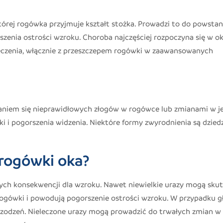
której rogówka przyjmuje kształt stożka. Prowadzi to do powstan
zenia ostrości wzroku. Choroba najczęściej rozpoczyna się w ok
eczenia, włącznie z przeszczepem rogówki w zaawansowanych
daniem się nieprawidłowych złogów w rogówce lub zmianami w je
 i pogorszenia widzenia. Niektóre formy zwyrodnienia są dziedz
rogówki oka?
ch konsekwencji dla wzroku. Nawet niewielkie urazy mogą sku
 rogówki i powodują pogorszenie ostrości wzroku. W przypadku g
owrzodzeń. Nieleczone urazy mogą prowadzić do trwałych zmian w