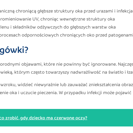
niczną chroniącą głębsze struktury oka przed urazami i infekcj
promieniowanie UV, chroniąc wewnętrzne struktury oka
tlenu i składników odżywczych do głębszych warstw oka
 procesach odpornościowych chroniących oko przed patogenam
ogówki?
orodnymi objawami, które nie powinny być ignorowane. Najczę
wieką, którym często towarzyszy nadwrażliwość na światło i łz
wzroku, widzieć niewyraźnie lub zauważać zniekształcenia obraz
ie oka i uczucie pieczenia. W przypadku infekcji może pojawić 
co zrobić, gdy dziecko ma czerwone oczy?