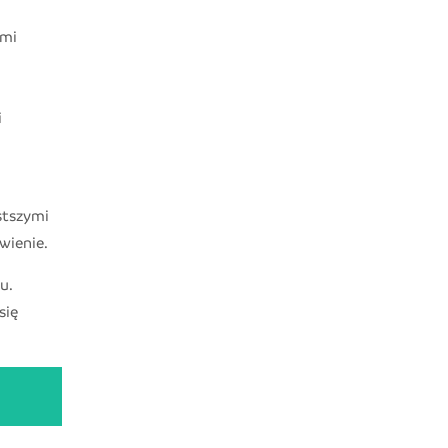
ami
i
stszymi
awienie.
u.
się