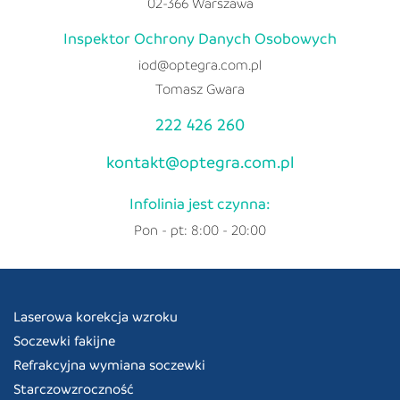
02-366 Warszawa
Inspektor Ochrony Danych Osobowych
iod@optegra.com.pl
Tomasz Gwara
222 426 260
kontakt@optegra.com.pl
Infolinia jest czynna:
Pon - pt: 8:00 - 20:00
Laserowa korekcja wzroku
Soczewki fakijne
Refrakcyjna wymiana soczewki
Starczowzroczność